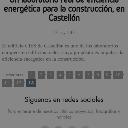
energética para la construcción, en
Castellón
25 may 2015
El edificio CIES de Castellón es uno de los laboratorios
europeos en edificios reales, cuyo propósito es impulsar la
eficiencia energética en la construcción.
·
·
·
·
·
·
·
·
·
·
anteriores
1
2
3
4
5
6
7
8
9
10
·
·
11
12
13
Síguenos en redes sociales
Para enterarte de nuestros últimos proyectos, fotografías y
noticias