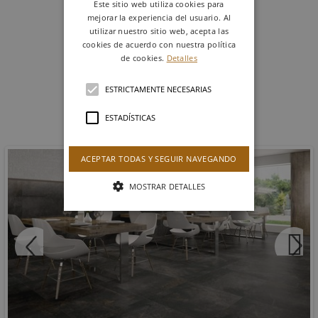
Este sitio web utiliza cookies para
30 X 90 cm
mejorar la experiencia del usuario. Al
Ref. KOJPG040
utilizar nuestro sitio web, acepta las
cookies de acuerdo con nuestra política
de cookies.
Detalles
MÁS DATOS TÉCNICOS
ESTRICTAMENTE NECESARIAS
ESTADÍSTICAS
Productos similares
COVENT
ACEPTAR TODAS Y SEGUIR NAVEGANDO
MOSTRAR DETALLES