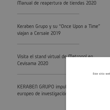
Manual de reapertura de tiendas 2020
Keraben Grupo y su “Once Upon a Time”
viajan a Cersaie 2019
Visita el stand virtual de Metropol en
Cevisama 2020
Este sitio we
KERABEN GRUPO impulsa el proyecto
europeo de investigación DESTINY