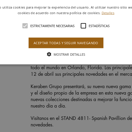
b utiliza cookies para mejorar la experiencia del usuario. Al utilizar nuestro sitio w
cookies de acuerdo con nuestra política de cookies.
Detalles
ESTRICTAMENTE NECESARIAS
ESTADÍSTICAS
ACEPTAR TODAS Y SEGUIR NAVEGANDO
MOSTRAR DETALLES
Esta es la treintava edición, Coverings reunirá lo
todo el mundo en Orlando, Florida. Las principale
12 de abril sus principales novedades en el merc
Keraben Grupo presentará, su nueva nueva gama d
y el diseño propio de la empresa en esta nueva 
nuevas colecciones destinadas a mejorar la funci
nuestro día a día.
Visítanos en el STAND 4811- Spanish Pavillion del
novedades.