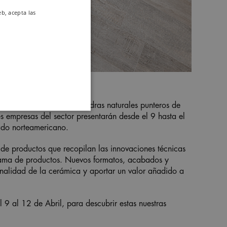
eb, acepta las
s productos cerámicos y piedras naturales punteros de
s empresas del sector presentarán desde el 9 hasta el
ado norteamericano.
e productos que recopilan las innovaciones técnicas
gama de productos. Nuevos formatos, acabados y
onalidad de la cerámica y aportar un valor añadido a
 9 al 12 de Abril, para descubrir estas nuestras