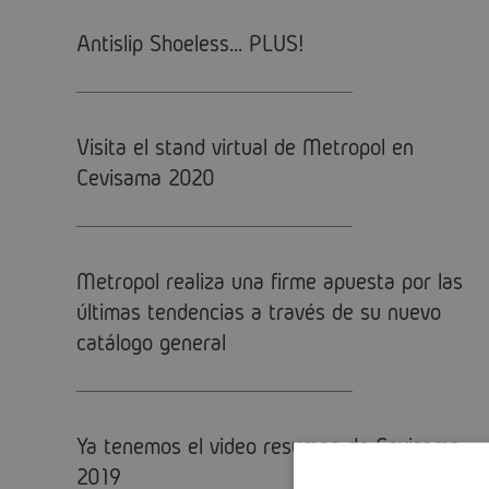
Antislip Shoeless... PLUS!
Visita el stand virtual de Metropol en
Cevisama 2020
Metropol realiza una firme apuesta por las
últimas tendencias a través de su nuevo
catálogo general
Ya tenemos el video resumen de Cevisama
2019