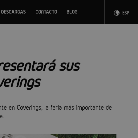
DESCARGAS
CONTACTO
BLOG
ESP
ENG
FRA
DEU
esentará sus
erings
e en Coverings, la feria más importante de
a.