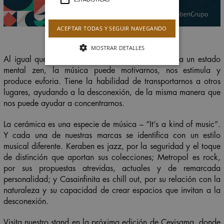
ACEPTAR TODAS Y SEGUIR NAVEGANDO
MOSTRAR DETALLES
Al igual que es capaz de relajarnos e inducirnos a un estado
mental zen, la música puede motivarnos, nos estimula y
produce euforia. Tiene la habilidad de transportarnos a otros
lugares, ayudando a la desconexión, de la misma manera que
nos puede ayudar a concentrarnos.
La cerámica es una especie de música – “It’s a kind of music”.
Y cada una de nuestras marcas se identifica con un estilo
musical diferente. Keraben es jazz, por la seguridad y el toque
de distinción que aportan sus colecciones; Metropol es rock,
por sus propuestas atrevidas, actuales y de remarcada
personalidad; y Casainfinita es chill out, por su relación con la
naturaleza y su capacidad de crear espacios que invitan a la
desconexión.
Visita nuestro stand en la próxima edición de Cevisama, donde