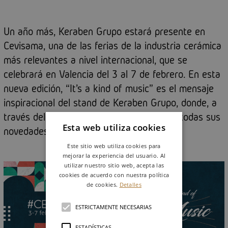
Un año más, Keraben Grupo estará presente en
Cevisama, una de las ferias de la industria cerámica
más relevantes a nivel internacional, que se
celebrará en Valencia del 3 al 7 de febrero. En esta
nueva edición, “It's a kind of music” es el mensaje
inspiracional del stand de Keraben Grupo, donde, a
través del ritmo de la música, presentará todas sus
Esta web utiliza cookies
novedades.
Este sitio web utiliza cookies para
mejorar la experiencia del usuario. Al
utilizar nuestro sitio web, acepta las
cookies de acuerdo con nuestra política
de cookies.
Detalles
ESTRICTAMENTE NECESARIAS
ESTADÍSTICAS