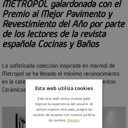
METROPOL galardonada con el
Premio al Mejor Pavimento y
Revestimiento del Año por parte
de los lectores de la revista
española Cocinas y Baños
La sofisticada colección inspirada en mármol de
Metropol se ha llevado el máximo reconocimiento
en la categoría de Pavimentos y Revestimientos
Esta web utiliza cookies
Cerámicos.
Este sitio web utiliza cookies para
mejorar la experiencia del usuario. Al
utilizar nuestro sitio web, acepta las
cookies de acuerdo con nuestra política
de cookies.
Detalles