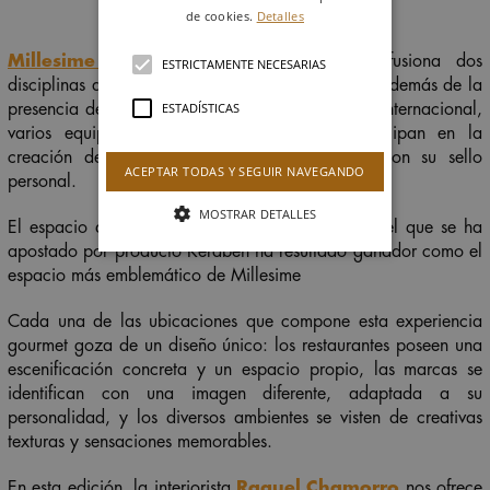
de cookies.
Detalles
Millesime Madrid
es una iniciativa que fusiona dos
ESTRICTAMENTE NECESARIAS
disciplinas artísticas: gastronomía e interiorismo. Además de la
ESTADÍSTICAS
presencia de relevantes figuras de la alta cocina internacional,
varios equipos de diseño y arquitectura participan en la
creación de inéditos ambientes, impregnados con su sello
ACEPTAR TODAS Y SEGUIR NAVEGANDO
personal.
MOSTRAR DETALLES
El espacio diseñado por Raquel Chamorro y en el que se ha
apostado por producto Keraben ha resultado ganador como el
espacio más emblemático de Millesime
Cada una de las ubicaciones que compone esta experiencia
gourmet goza de un diseño único: los restaurantes poseen una
escenificación concreta y un espacio propio, las marcas se
identifican con una imagen diferente, adaptada a su
personalidad, y los diversos ambientes se visten de creativas
texturas y sensaciones memorables.
En esta edición, la interiorista
Raquel Chamorro
nos ofrece