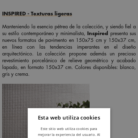
INSPIRED -
Texturas ligeras
Manteniendo la esencia pétrea de la colección, y siendo fiel a
su estilo contemporáneo y minimalista,
Inspired
presenta sus
nuevos formatos de pavimento en 150x75 cm y 150x37 cm,
en línea con las tendencias imperantes en el diseño
arquitectónico. La colección propone además un precioso
revestimiento porcelánico de relieve geométrico y acabado
lapado, en formato 150x37 cm. Colores disponibles: blanco,
gris y crema.
Esta web utiliza cookies
Este sitio web utiliza cookies para
mejorar la experiencia del usuario. Al