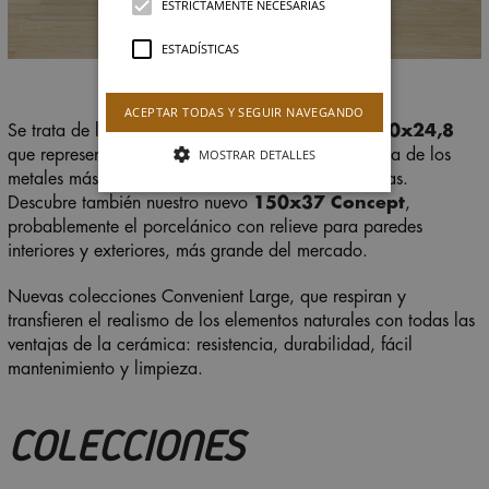
ESTRICTAMENTE NECESARIAS
ESTADÍSTICAS
ACEPTAR TODAS Y SEGUIR NAVEGANDO
Se trata de los formatos
150x75
,
150x37
y
150x24,8
MOSTRAR DETALLES
que representan con fuerza y naturalidad, la esencia de los
metales más transgresores y las maderas más cálidas.
Descubre también nuestro nuevo
150x37 Concept
,
probablemente el porcelánico con relieve para paredes
interiores y exteriores, más grande del mercado.
Nuevas colecciones Convenient Large, que respiran y
transfieren el realismo de los elementos naturales con todas las
ventajas de la cerámica: resistencia, durabilidad, fácil
mantenimiento y limpieza.
COLECCIONES