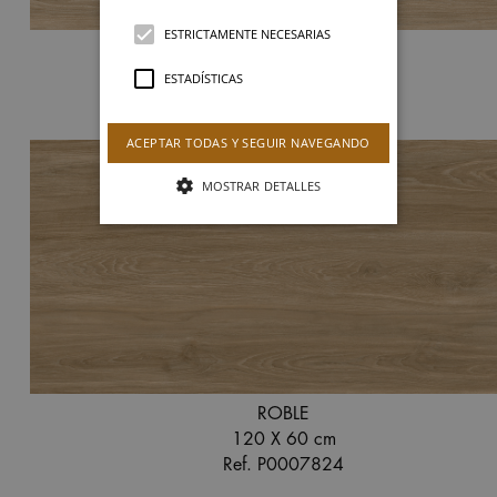
ESTRICTAMENTE NECESARIAS
ROBLE ANTISLIP
120 X 20 cm
ESTADÍSTICAS
Ref. P0006882
ACEPTAR TODAS Y SEGUIR NAVEGANDO
MOSTRAR DETALLES
ROBLE
120 X 60 cm
Ref. P0007824