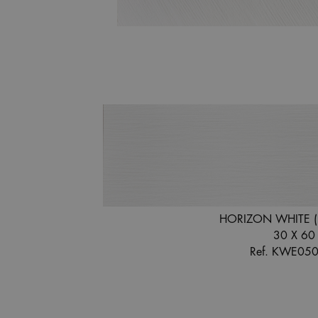
HORIZON WHITE (
30 X 60
Ref. KWE05