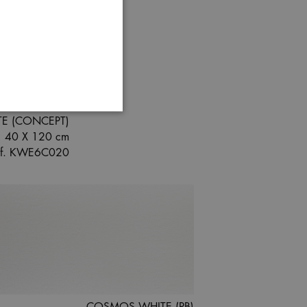
TE (CONCEPT)
40 X 120 cm
ef. KWE6C020