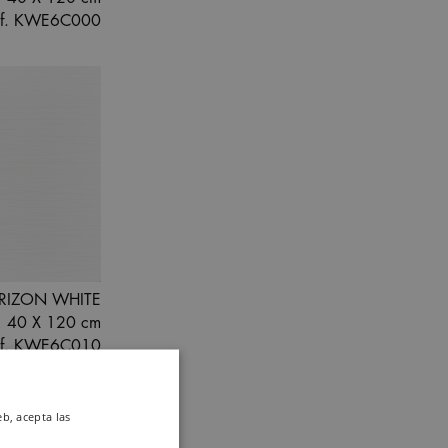
ef. KWE6C000
RIZON WHITE
40 X 120 cm
ef. KWE6C010
eb, acepta las