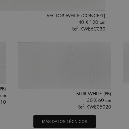
VECTOR WHITE (CONCEPT)
40 X 120 cm
Ref. KWE6C030
PB)
BLUR WHITE (PB)
 cm
30 X 60 cm
010
Ref. KWE05020
MÁS DATOS TÉCNICOS